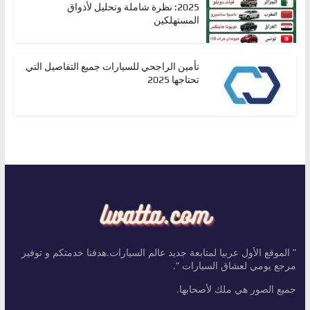
2025: نظرة شاملة وتحليل لأذواق
المستهلكين
تأمين الراجحي للسيارات جميع التفاصيل التي
تحتاجها 2025
” الموقع الأول عربيا لمتابعة جديد عالم السيارات.هدفنا خدمتكم و توفير
مرجع يومي لعشاق السيارات “.
جميع الصور هي ملك لأصحابها.