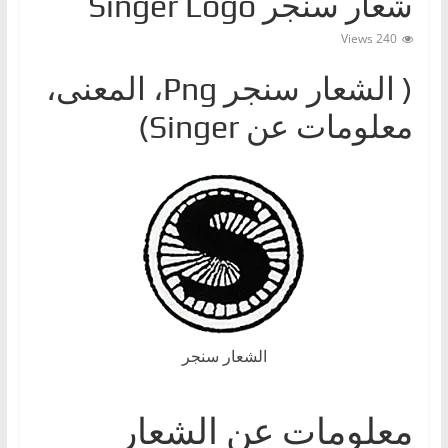
شعار سنجر Singer Logo
ا
240 Views
ت
،
( الشعار سنجر ‎Png، المعنى،
أ
معلومات عن Singer)
ن
و
ا
ع
ا
ل
س
ي
ا
الشعار سنجر
ر
ا
معلومات عن الشعار
ت