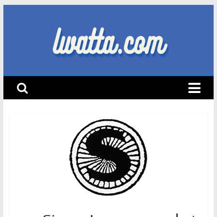
Skip
to
content
lwatta.com
أ
خ
ب
ا
ر
ا
ل
س
ي
ا
ر