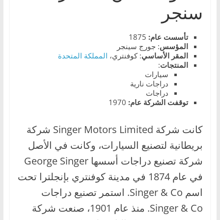
سنجر
،
و
ت
تأسست عام:
1875
المؤسس
: جورج سينجر
ق
المقر الأساسي
: كوفنتري،
المملكة المتحدة
ن
المنتجات
:
سيارات
ي
دراجات نارية
ا
دراجات
توقفت الشركة عام:
1970
ت
ا
كانت شركة Singer Motors Limited شركة
ل
بريطانية لتصنيع السيارات، وكانت في الأصل
س
شركة تصنيع دراجات أسسها George Singer
ي
ا
في عام 1874 في مدينة كوفنتري بإنجلترا تحت
ر
اسم Singer & Co. استمر تصنيع دراجات
ا
Singer & Co. منذ عام 1901، صنعت شركة
ت