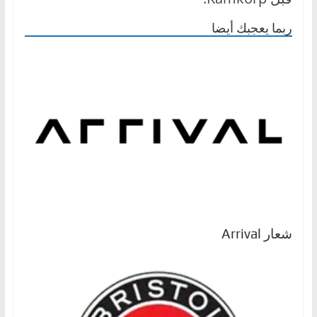
ا
ربما يعجبك أيضا
ل
ج
د
ي
د
ة
شعار Arrival