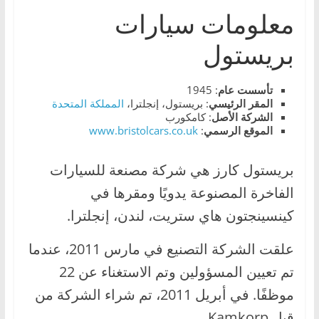
،
معلومات سيارات
و
بريستول
ت
ق
تأسست عام
: 1945
ن
المقر الرئيسي
: بريستول، إنجلترا،
المملكة المتحدة
ي
الشركة الأصل
: كامكورب
الموقع الرسمي
:
www.bristolcars.co.uk
ا
ت
بريستول كارز هي شركة مصنعة للسيارات
ا
الفاخرة المصنوعة يدويًا ومقرها في
ل
س
كينسينجتون هاي ستريت، لندن، إنجلترا.
ي
علقت الشركة التصنيع في مارس 2011، عندما
ا
تم تعيين المسؤولين وتم الاستغناء عن 22
ر
ا
موظفًا. في أبريل 2011، تم شراء الشركة من
ت
قبل Kamkorp.