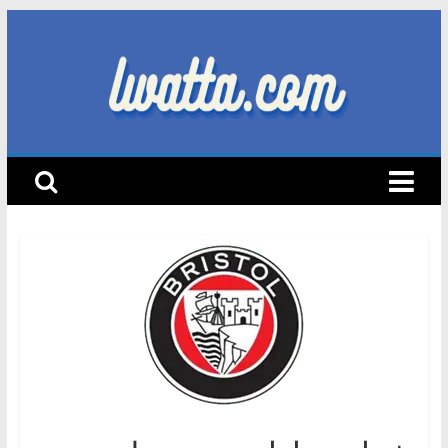
Skip
to
content
lwatta.com
أ
خ
ب
ا
ر
ا
ل
س
ي
ا
ر