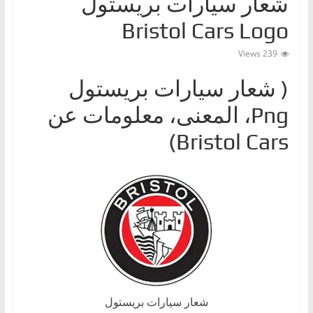
شعار سيارات بريستول
ا
Bristol Cars Logo
ت
،
239 Views
أ
( شعار سيارات بريستول
ن
‎Png، المعنى، معلومات عن
و
ا
Bristol Cars)
ع
ا
ل
س
ي
ا
ر
ا
شعار سيارات بريستول
ت