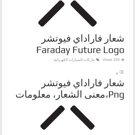
ا
ت
،
أ
شعار فاراداي فيوتشر
ن
Faraday Future Logo
و
ا
294 Views
ماركات السيارات الكهربائية
ع
ا
شعار فاراداي فيوتشر
ل
س
Png،معنى الشعار، معلومات
ي
ا
ر
ا
ت