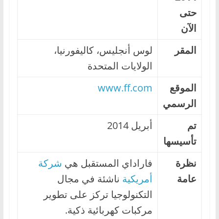
ا
حتى
ل
الآن
ج
المقر
لوس أنجليس، كاليفورنيا،
د
ي
الولايات المتحدة
د
الموقع
www.ff.com
ة
الرسمي
تم
أبريل 2014
تأسيسها
نظرة
فاراداي المستقبل هي
شركة
عامة
أمريكية
ناشئة في مجال
التكنولوجيا تركز على تطوير
مركبات كهربائية ذكية.