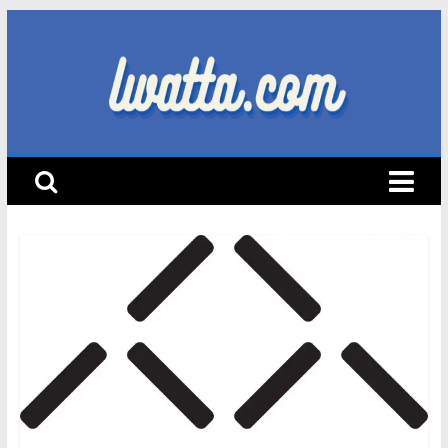
Skip
to
content
lwatta.com
أ
خ
ب
ا
ر
ا
ل
س
ي
ا
ر