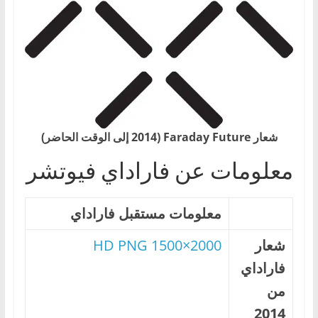
،
و
ت
ق
ن
ي
ا
شعار Faraday Future (2014 إلى الوقت الحاضر)
ت
معلومات عن فاراداي فيوتشر
ا
ل
س
معلومات مستقبل فاراداي
ي
شعار
2000×1500 HD PNG
ا
فاراداي
ر
من
ا
ت
2014