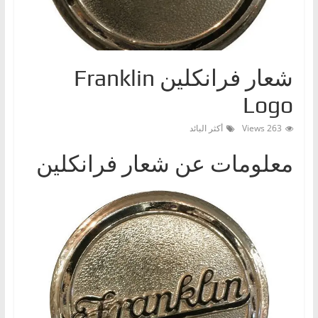
ا
ت
،
شعار فرانكلين Franklin
أ
ن
Logo
و
263 Views
أكثر البائد
ا
ع
معلومات عن شعار فرانكلين
ا
ل
س
ي
ا
ر
ا
ت