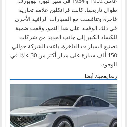
عامي 1902 و 1934 في سيراكيوز، نيويورك.
ا
طوال تاريخها، كانت فرانكلين علامة تجارية
ل
فاخرة وتنافست مع السيارات الراقية الأخرى
ج
في ذلك الوقت. على هذا النحو، وقعت ضحية
د
للكساد الكبير إلى جانب العديد من شركات
ي
د
تصنيع السيارات الفاخرة. باعت الشركة حوالي
ة
150 ألف سيارة على مدار أكثر من 30 عامًا في
الوجود.
ربما يعجبك أيضا