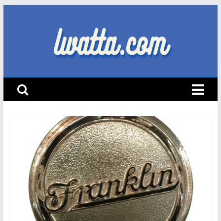
Skip
to
content
lwatta.com
أ
خ
ب
ا
ر
ا
ل
س
ي
ا
ر