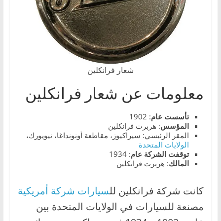
،
و
ت
ق
ن
شعار فرانكلين
ي
معلومات عن شعار فرانكلين
ا
ت
تأسست عام
: 1902
ا
المؤسس
: هربرت فرانكلين
ل
المقر الرئيسي: سيراكيوز، مقاطعة أونونداغا، نيويورك،
الولايات المتحدة
س
توقفت الشركة عام
: 1934
ي
المالك
: هربرت فرانكلين
ا
ر
كانت شركة فرانكلين لل
سيارات شركة أمريكية
ا
مصنعة للسيارات في الولايات المتحدة بين
ت