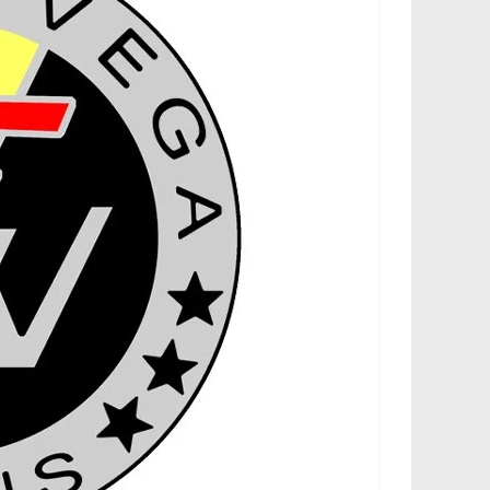
،
و
ت
ق
ن
ي
ا
ت
ا
ل
س
ي
ا
ر
ا
ت