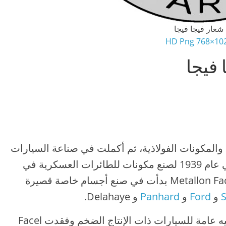
شعار فيجا فيجا
1024×768 
فيجا
ي والمكونات الفولاذية، ثم أكملت في صناعة السيارات
لاحقًا وفقًا لتصميمها الخاص، وتأسست في عام 1939 لصنع مكونات للطائرات العسكرية في
برونزافيا. في عام 1945 بالاشتراك مع Metallon Facel بدأت في صنع أجسام خاصة قصيرة
و
Ford
و
Panhard
و Delahaye.
أصبحت أجسام Monocoque بدون شاسيه عامة للسيارات ذات الإنتاج الضخم وفقدت Facel