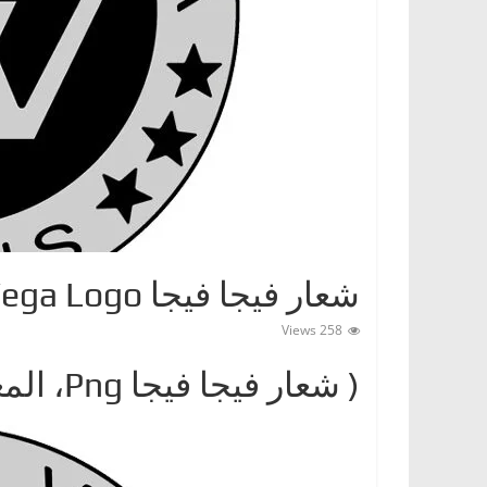
ا
ت
،
أ
ن
و
ا
ع
ا
شعار فيجا فيجا Facel Vega Logo
ل
س
258 Views
ي
( شعار فيجا فيجاPng ‎، المعنى، معلومات عن Facel Vega)
ا
ر
ا
ت