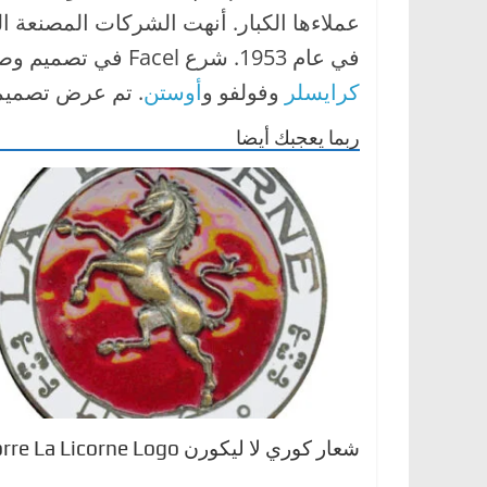
في عام 1953. شرع Facel في تصميم وصنع سياراتهم الكاملة باستخدام محركات صنعتها
كرايسلر
وفولفو و
أوستن
. تم عرض تصميمهم الأول الم
ربما يعجبك أيضا
شعار كوري لا ليكورن Corre La Licorne Logo