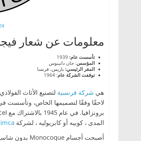
ا
ل
ج
HD Png
د
معلومات عن شعار فيجا 
ي
د
تأسست عام:
1939
ة
المؤسس
: جان دانينوس
المقر الرئيسي:
باريس، فرنسا
توقفت الشركة عام
: 1964
هي
شركة فرنسية
لتصنيع الأثاث الفولاذ
المدى ، كوبيه أو كابريوليه ، لشركة
Simca