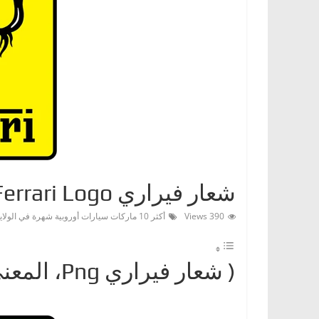
ا
ت
،
أ
ن
و
ا
ع
ا
شعار فيراري Ferrari Logo
ل
س
390 Views
أكثر 10 ماركات سيارات أوروبية شهرة في الولايات المتحدة
ي
ا
( شعار فيراري ‎Png، المعنى، معلومات عن Ferrari)
ر
ا
ت