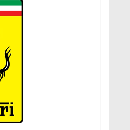
،
و
ت
ق
ن
ي
ا
ت
ا
ل
س
ي
ا
ر
ا
ت