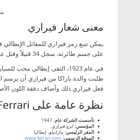
ا
شع
ل
ج
معنى شعار فيراري
د
ي
يمكن تتبع رمز فيراري للمقاتل الإيطالي
د
على جسم طائرته. سجل 34 قتيلاً وقتل عام 1918، وأصبح بطلاً قومياً.
ة
في عام 1923، التقى إيطالي محب للسيارات من مودينا يُدعى
طلبت والدة باراكا من فيراري أن يرسم ال
فعل فيراري ذلك وأضاف دفقة اللون الأص
نظرة عامة على Ferrari
تأسست الشركة عام
: 1947
المؤسس
: انزو فيراري
المقر
الرئيسي
: مارانيلو، إيطاليا
الموقع الرسمي
:
www.ferrari.com