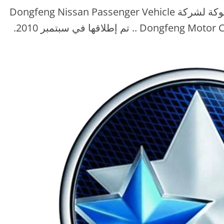
Venucia هي علامة تجارية للسيارات مملوكة لشركة Dongfeng Nissan Passenger Vehicle