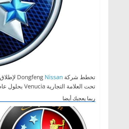
ا
ل
ج
د
ي
د
ة
تخطط شركة Dongfeng
Nissan
لإطلاق 
تحت العلامة التجارية Venucia بحلول عام 2015.
ربما يعجبك أيضا