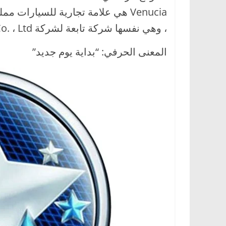
،
و
، وهي نفسها شركة تابعة لشركة Dongfeng Motor Co. ، Ltd .. تم إطلاقها في سبتمبر 2010.
ت
المعنى الحرفي: “بداية يوم جديد”
ق
ن
ي
ا
ت
ا
ل
س
ي
ا
ر
ا
ت