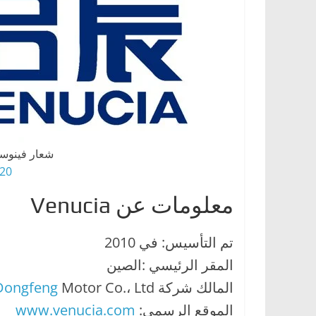
ا
ت
،
أ
ن
و
ا
ع
شعار فينوسيا (2017 إلى الوقت 
ا
0 HD png
ل
معلومات عن Venucia
س
ي
تم التأسيس: في 2010
ا
المقر الرئيسي :الصين
ر
المالك شركة
Motor Co.، Ltd.
Dongfeng
ا
الموقع الرسمي:
www.venucia.com
ت