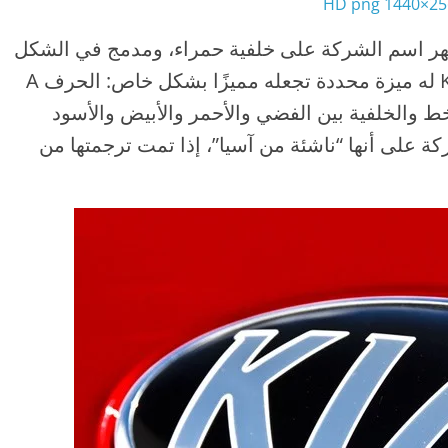
2560×144
يظهر اسم الشركة على خلفية حمراء، ومدمج في الشكل
البيضاوي الفضي. ومع ذلك، فإن شعار KIA له ميزة محددة تجعله مميزًا بشكل خاص: الحرف A
 والخلفية بين الفضي والأحمر والأبيض والأسود
على أنها “ناشئة من آسيا”، إذا تمت ترجمتها من