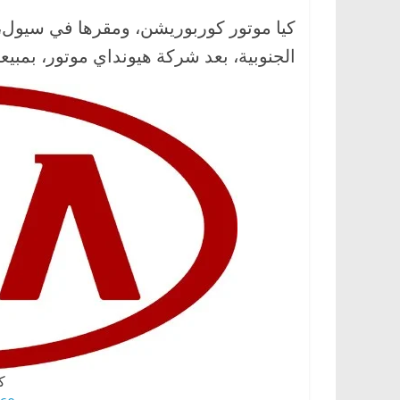
ا
كيا موتور كوربوريشن، ومقرها في سيول،
ل
الجنوبية، بعد شركة هيونداي موتور، بمبيعات تجاوزت 3.3 مليون س
ج
د
ي
د
ة
ك