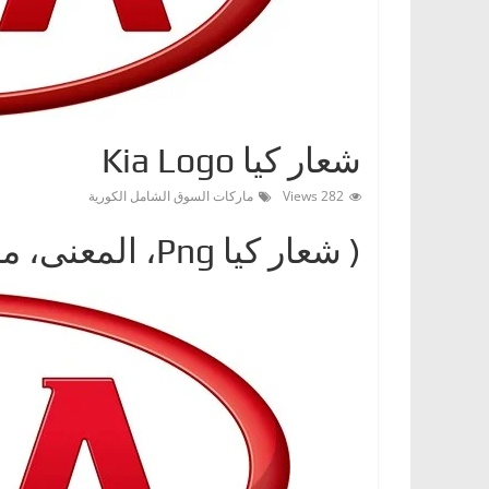
ا
ت
،
أ
ن
شعار كيا Kia Logo
و
282 Views
ماركات السوق الشامل الكورية
ا
ع
( شعار كياPng ‎، المعنى، معلومات عن Kia Logo)
ا
ل
س
ي
ا
ر
ا
ت