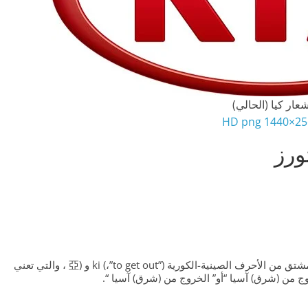
عار كيا (الحالي)
2560×144
ورز
: وفقًا لشركة Kia Motors، فإن اسم “Kia” مشتق من الأحرف الصينية-الكورية ki (،”to get out”) و (亞 ، والتي تعني
خروج من (شرق) آسيا “أو” الخروج من (شرق) آسيا “.