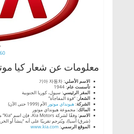
،
و
ت
ق
ن
ش
ي
0 HD png
ا
ت
معلومات عن شعار كيا موت
ا
ل
الاسم
الأصلي
: 기아 자동차
تأسست
عام
: 1944
س
المقر
الرئيسي
: سيول، كوريا الجنوبية
ي
الشعار
: “قوة المفاجأة”
الشركة
:
هيونداي موتور
الأم (1999 حتى الآن)
ا
المالك
: مجموعة هيونداي موتور
ر
الاسم
(شرق) آسيا)، ويُترجم تقريبًا على أنه “ينشأ أو ال
ا
الموقع
الرسمي
:
www.kia.com
ت