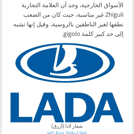
الأسواق الخارجية، وجد أن العلامة التجارية
ا
Zhiguli غير مناسبة، حيث كان من الصعب
ل
ج
نطقها لغير الناطقين بالروسية، وقيل إنها تشبه
د
إلى حد كبير كلمة gigolo.
ي
د
ة
شعار لادا (أزرق)
1366×768 HD Png