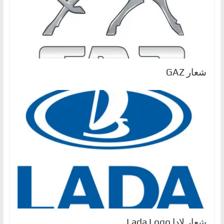
شعار GAZ
شعار لادا Lada Logo