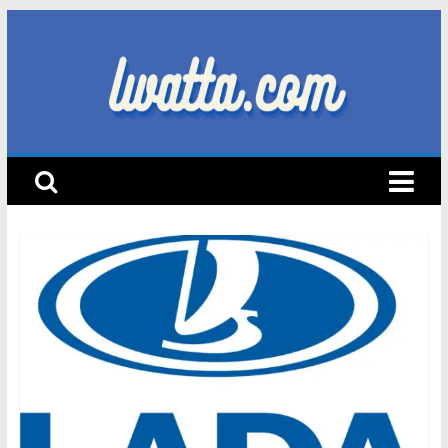
Skip
to
content
lwatta.com
أ
خ
ب
ا
ر
ا
ل
س
ي
ا
ر