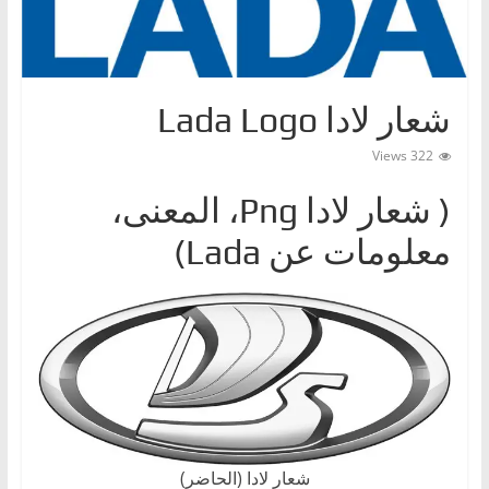
ا
ت
،
شعار لادا Lada Logo
أ
ن
322 Views
و
( شعار لادا Png، المعنى،
ا
ع
معلومات عن Lada)
ا
ل
س
ي
ا
ر
ا
شعار لادا (الحاضر)
ت