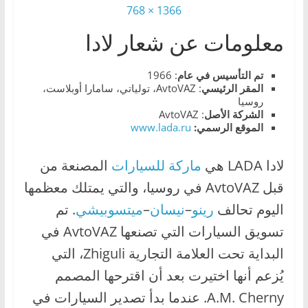
1366 × 768
،
و
معلومات عن شعار لادا
ت
ق
تم التأسيس في عام
: 1966
المقر الرئيسي
: AvtoVAZ، تولياتي، سامارا أوبلاست،
ن
روسيا
ي
الشركة الأصل
: AvtoVAZ
الموقع الرسمي:
www.lada.ru
ا
ت
لادا LADA هي
ماركة للسيارات
المصنعة من
ا
قبل AvtoVAZ في روسيا، والتي يمتلك معظمها
ل
س
اليوم تحالف
رينو
–
نيسان
–
ميتسوبيشي
. تم
ي
تسويق السيارات التي تصنعها AvtoVAZ في
ا
البداية تحت العلامة التجارية Zhiguli، التي
ر
يُزعم أنها اختيرت بعد أن اقترحها المصمم
ا
A.M. Cherny. عندما بدأ تصدير السيارات في
ت