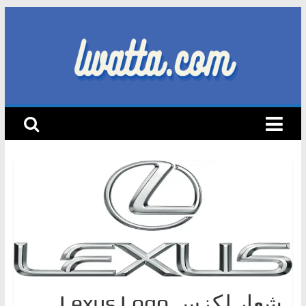
Skip
to
content
lwatta.com
أ
خ
ب
ا
ر
ا
ل
س
ي
ا
شعار لكزس Lexus Logo
ر