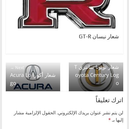
شعار نيسان GT-R
← Previous
شعار تويوتا سانتري T
Next →
oyota Century Log
شعار أكورا Acura Lo
go
o
اترك تعليقاً
لن يتم نشر عنوان بريدك الإلكتروني.
الحقول الإلزامية مشار
إليها بـ
*