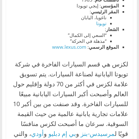
،
المؤسس
: إيجي تويودا
المقر
الرئيسي
:
و
ناغويا، اليابان
ت
تويوتا
الشعار
:
ق
“السعي إلى الكمال”
ن
“مذهلة في الحركة”
الموقع
الرسمي
:
www.lexus.com
ي
ا
لكزس هي قسم السيارات الفاخرة في شركة
ت
تويوتا اليابانية لصناعة السيارات. يتم تسويق
ا
علامة لكزس في أكثر من 70 دولة وإقليم حول
ل
س
العالم وأصبحت أكبر السيارات اليابانية مبيعًا
ي
للسيارات الفاخرة. وقد صنفت من بين أكبر 10
ا
علامات تجارية يابانية عالمية من حيث القيمة
ر
السوقية. سرعان ما أصبحت لكزس منافسًا
ا
قويًا ل
مرسيدس-بنز
و
بي إم دبليو
و
أودي
، والتي
ت