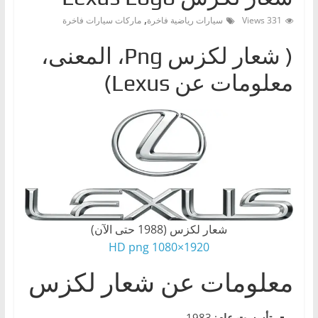
ا
,
331 Views
سيارات رياضية فاخرة
ماركات سيارات فاخرة
ت
( شعار لكزسPng ‎، المعنى،
،
أ
معلومات عن Lexus)
ن
و
ا
ع
ا
ل
س
شعار لكزس (1988 حتى الآن)
ي
1920×1080 HD png
ا
ر
معلومات عن شعار لكزس
ا
ت
تأسست
عام
: 1983