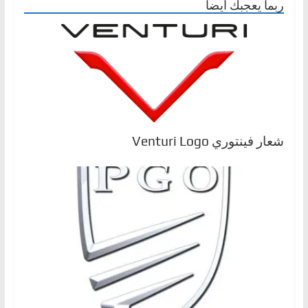
ربما يعجبك أيضا
ا
ل
ج
د
ي
د
ة
شعار فينتوري Venturi Logo