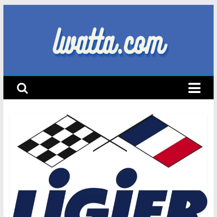
Skip
to
content
lwatta.com
أ
خ
ب
ا
ر
ا
ل
س
ي
ا
ر