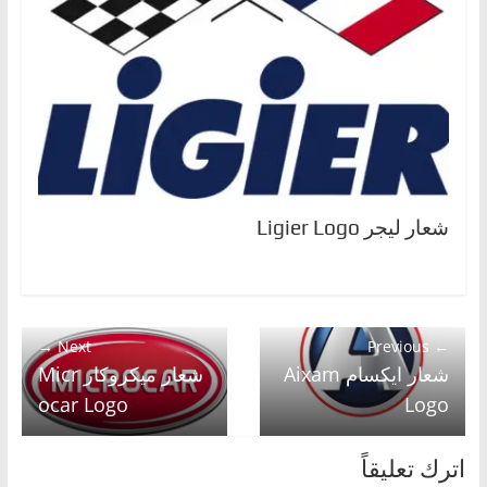
شعار ليجر Ligier Logo
Next →
← Previous
شعار ايكسام Aixam
شعار ميكروكار Micr
ocar Logo
Logo
اترك تعليقاً