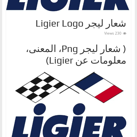
ا
ت
شعار ليجر Ligier Logo
،
أ
230 Views
ن
( شعار ليجرPng ‎، المعنى،
و
ا
معلومات عن Ligier)
ع
ا
ل
س
ي
ا
ر
ا
ت