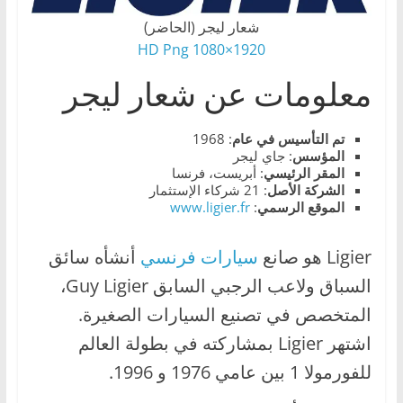
،
شعار ليجر (الحاضر)
و
1920×1080 HD Png
ت
معلومات عن شعار ليجر
ق
ن
تم التأسيس في عام
: 1968
ي
المؤسس
: جاي ليجر
ا
المقر الرئيسي
: أبريست، فرنسا
الشركة الأصل
: 21 شركاء الإستثمار
ت
الموقع
الرسمي
:
www.ligier.fr
ا
ل
Ligier هو صانع
سيارات فرنسي
أنشأه سائق
س
السباق ولاعب الرجبي السابق Guy Ligier،
ي
المتخصص في تصنيع السيارات الصغيرة.
ا
اشتهر Ligier بمشاركته في بطولة العالم
ر
ا
للفورمولا 1 بين عامي 1976 و 1996.
ت