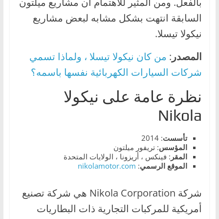
بالفعل. ومن المثير للاهتمام أن مشاريع ميلتون
ا
السابقة انتهت بشكل مشابه لبعض مشاريع
ل
نيكولا تيسلا.
ج
د
المصدر
:
من كان نيكولا تيسلا ، ولماذا تسمي
ي
شركات السيارات الكهربائية نفسها باسمه؟
د
ة
نظرة عامة على نيكولا
Nikola
تأسست
: 2014
المؤسس
: تريفور ميلتون
المقر
: فينكس ، أريزونا ، الولايات المتحدة
الموقع الرسمي
:
nikolamotor.com
شركة Nikola Corporation هي شركة تصنيع
أمريكية للمركبات التجارية ذات البطاريات