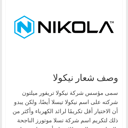
،
و
ت
ق
ن
ي
ا
ت
ا
وصف شعار نيكولا
ل
س
سمى مؤسس شركة نيكولا تريفور ميلتون
ي
ا
شركته على اسم نيكولا تيسلا أيضًا، ولكن يبدو
ر
أن الاختيار أقل تكريمًا لرائد الكهرباء وأكثر من
ا
ذلك لتكريم اسم شركة تسلا موتورز الناجحة
ت