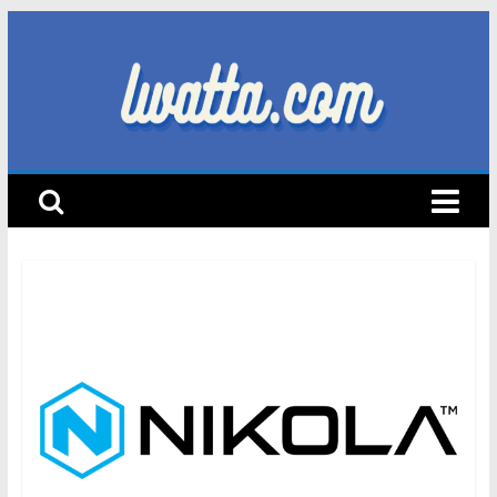
Skip
to
content
lwatta.com
أ
خ
ب
ا
ر
ا
ل
س
ي
ا
ر