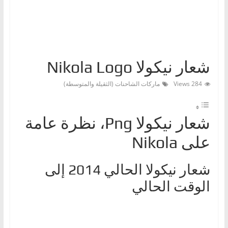
ا
ت
،
أ
شعار نيكولا Nikola Logo
ن
و
284 Views
ماركات الشاحنات (الثقيلة والمتوسطة)
ا
ع
شعار نيكولا Png، نظرة عامة
ا
ل
على Nikola
س
ي
شعار نيكولا الحالي 2014 إلى
ا
الوقت الحالي
ر
ا
ت