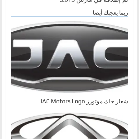
،
ربما يعجبك أيضا
و
ت
ق
ن
ي
ا
ت
ا
ل
س
ي
شعار جاك موتورز JAC Motors Logo
ا
ر
ا
ت