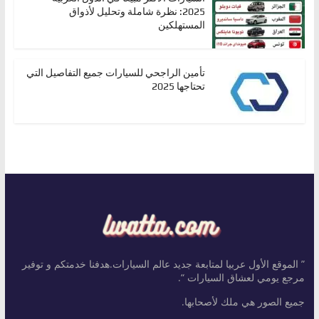
2025: نظرة شاملة وتحليل لأذواق
المستهلكين
تأمين الراجحي للسيارات جميع التفاصيل التي
تحتاجها 2025
” الموقع الأول عربيا لمتابعة جديد عالم السيارات.هدفنا خدمتكم و توفير
مرجع يومي لعشاق السيارات “.
جميع الصور هي ملك لأصحابها.