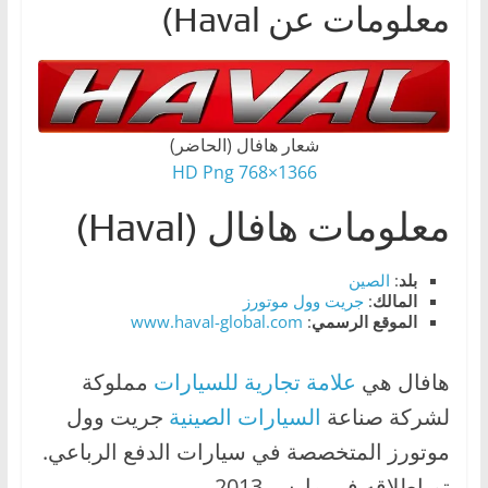
معلومات عن Haval)
ا
ت
،
أ
ن
شعار هافال (الحاضر)
و
1366×768 HD Png
ا
معلومات هافال (Haval)
ع
ا
بلد
:
الصين
ل
المالك
:
جريت وول موتورز
الموقع الرسمي
:
www.haval-global.com
س
ي
هافال هي
علامة تجارية للسيارات
مملوكة
ا
لشركة صناعة
السيارات الصينية
جريت وول
ر
ا
موتورز المتخصصة في سيارات الدفع الرباعي.
ت
تم إطلاقه في مارس 2013.