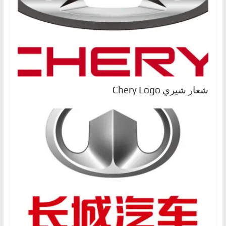
ا
ل
ج
د
ي
د
شعار شيري Chery Logo
ة