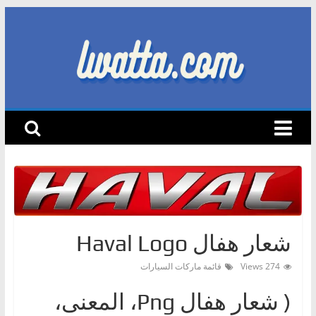
Skip
to
content
lwatta.com
أ
خ
ب
ا
ر
ا
ل
شعار هفال Haval Logo
س
274 Views
قائمة ماركات السيارات
ي
ا
( شعار هفالPng ‎، المعنى،
ر