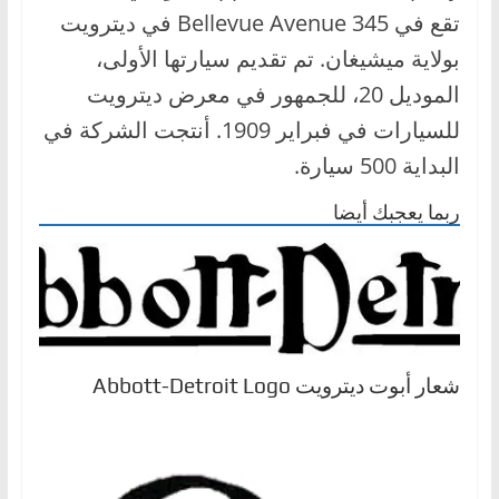
،
تقع في 345 Bellevue Avenue في ديترويت
و
بولاية ميشيغان. تم تقديم سيارتها الأولى،
ت
الموديل 20، للجمهور في معرض ديترويت
ق
للسيارات في فبراير 1909. أنتجت الشركة في
ن
البداية 500 سيارة.
ي
ا
ربما يعجبك أيضا
ت
ا
ل
س
ي
شعار أبوت ديترويت Abbott-Detroit Logo
ا
ر
ا
ت