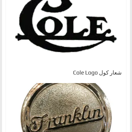
ا
ل
ج
د
ي
د
ة
شعار كول Cole Logo