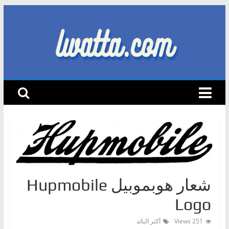
Skip
to
content
lwatta.com
أ
خ
ب
ا
ر
ا
ل
س
شعار هوبموبيل Hupmobile
ي
Logo
ا
251 Views
أكثر البائد
ر