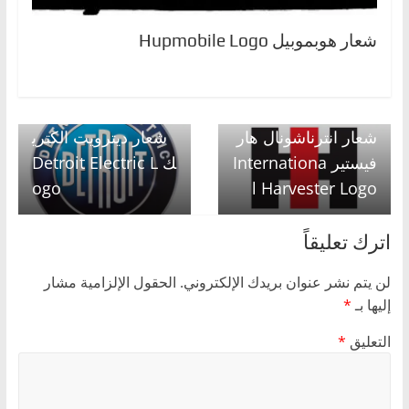
شعار هوبموبيل Hupmobile Logo
Next →
← Previous
شعار انترناشونال هار
شعار ديترويت الكتري
فيستير Internationa
ك Detroit Electric L
ogo
l Harvester Logo
اترك تعليقاً
لن يتم نشر عنوان بريدك الإلكتروني.
الحقول الإلزامية مشار
إليها بـ
*
التعليق
*