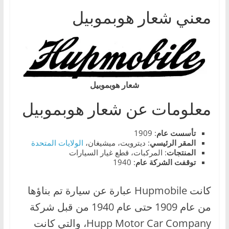
ا
معني شعار هوبموبيل
ت
،
أ
ن
و
شعار هوبموبيل
ا
معلومات عن شعار هوبموبيل
ع
ا
تأسست
عام
: 1909
ل
المقر الرئيسي
: ديترويت، ميشيغان،
الولايات المتحدة
س
المنتجات
: المركبات، قطع غيار السيارات
توقفت الشركة عام
: 1940
ي
ا
كانت Hupmobile عبارة عن سيارة تم بناؤها
ر
من عام 1909 حتى عام 1940 من قبل شركة
ا
Hupp Motor Car Company، والتي كانت
ت