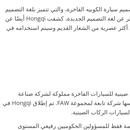
طلقت Hongqi رسمياً تصميم سيارة الكوبيه الفاخرة، والتي تتميز بلغة التصميم
الجديدة كليًا لشركة Hongqi. بصرف النظر عن لغة التصميم الجديدة، كشفت Hongqi أيضًا عن
عد أكثر عصرية من الشعار القديم وسيتم استخدامه في
ي علامة تجارية صينية للسيارات الفاخرة مملوكة لشركة صناعة
السيارات FAW Car Company، وهي نفسها شركة تابعة لمجموعة FAW. تم إطلاق Hongqi في
 كانت طرازات Hongqi مخصصة فقط للمسؤولين الحكوميين رفيعي المستوى