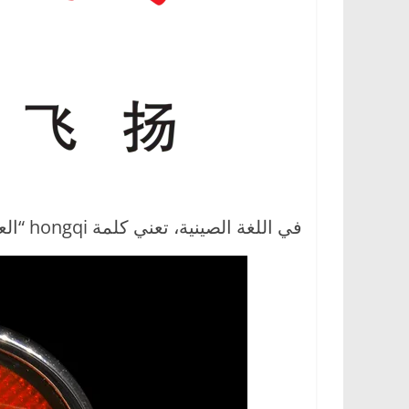
في اللغة الصينية، تعني كلمة hongqi “العلم الأحمر”، وهو رمز ثقافي صيني شيوعي.