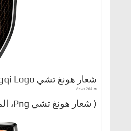
ا
ت
،
أ
ن
و
ا
ع
ا
شعار هونغ تشي Hongqi Logo
ل
س
264 Views
ي
( شعار هونغ تشيPng ‎، المعنى، معلومات عن Hongqi)
ا
ر
ا
ت