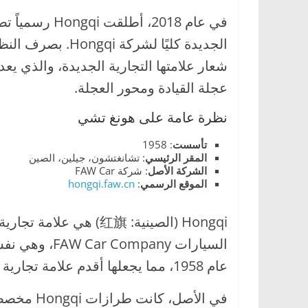
ا
في عام 2018، أ
ل
ج
شعار علامتها التجارية الجديدة، والذي ي
د
عجلة القيادة ومحور العجلة.
ي
د
نظرة عامة على هونغ تشي
ة
تأسست
: 1958
المقر
الرئيسي
: تشانغتشون، جيلين، الصين
الشركة
الأصل
: شركة FAW Car
الموقع
الرسمي
:
hongqi.faw.cn
Hongqi (الصينية: 红旗) ه
عام 1958، مما يجعلها أقدم علامة تجارية لسيارات الركاب الصينية.
في الأصل،