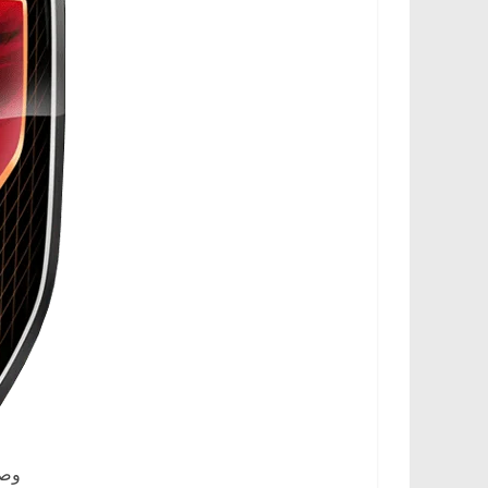
،
و
ت
ق
ن
ي
ا
ت
ا
ل
س
ي
ا
ر
ا
وصف
ت