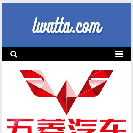
Skip
to
content
lwatta.com
أ
خ
ب
ا
ر
ا
ل
س
ي
ا
ر