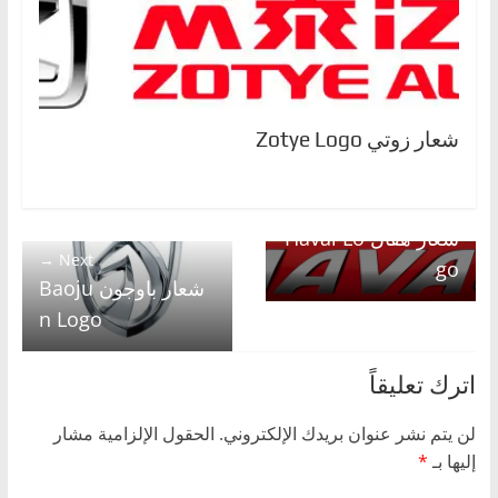
شعار زوتي Zotye Logo
← Previous
شعار هفال Haval Lo
Next →
go
شعار باوجون Baoju
n Logo
اترك تعليقاً
لن يتم نشر عنوان بريدك الإلكتروني.
الحقول الإلزامية مشار
إليها بـ
*