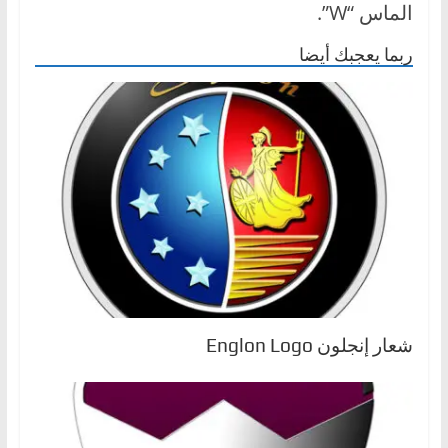
الماس “W”.
ربما يعجبك أيضا
شعار إنجلون Englon Logo