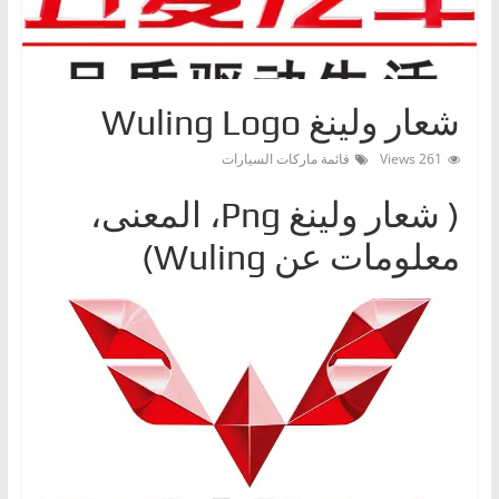
ا
ت
،
شعار ولينغ Wuling Logo
أ
ن
261 Views
قائمة ماركات السيارات
و
( شعار ولينغPng ‎، المعنى،
ا
ع
معلومات عن Wuling)
ا
ل
س
ي
ا
ر
ا
ت