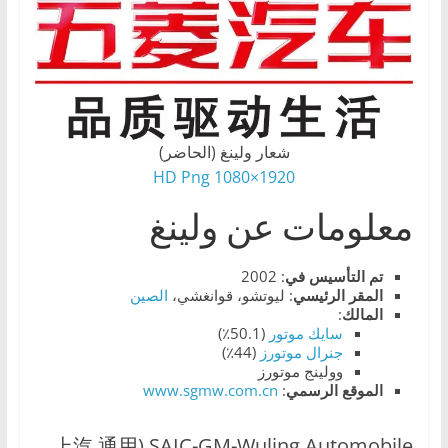
،
و
ت
ق
ن
شعار ولينغ (الحاضر)
ي
1920×1080 HD Png
ا
ت
معلومات عن ولينغ
ا
ل
تم التأسيس في
: 2002
المقر الرئيسي
: ليوتشو، قوانغشي،
الصين
س
المالك
:
ي
سايك موتور
(50.1٪)
جنرال موتورز
(44٪)
ا
وولينج موتورز
ر
الموقع
الرسمي
:
www.sgmw.com.cn
ا
ت
SAIC-GM-Wuling Automobile (上汽 通用