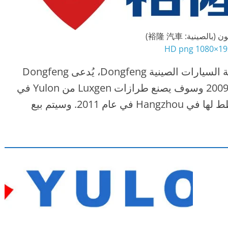
(بالصينية: 裕隆 汽車)
1920×108
تم إنشاء مشروع مشترك مع شركة صناعة السيارات الصينية Dongfeng، يُدعى Dongfeng
Yulon (أو Dongfeng Luxgen)، في عام 2009 وسوف يصنع طرازات Luxgen من Yulon في
الصين بعد الانتهاء من قاعدة الإنتاج المخطط لها في Hangzhou في عام 2011. وسيتم بيع