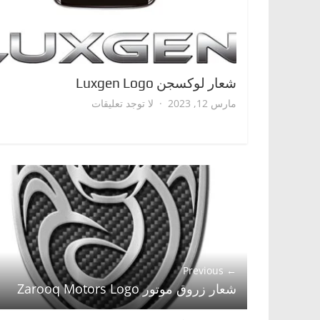
شعار لوكسجن Luxgen Logo
على
مارس 12, 2023
لا توجد تعليقات
شعار
لوكسجن
Luxgen
Logo
← Previous
شعار زروق موتور Zarooq Motors Logo