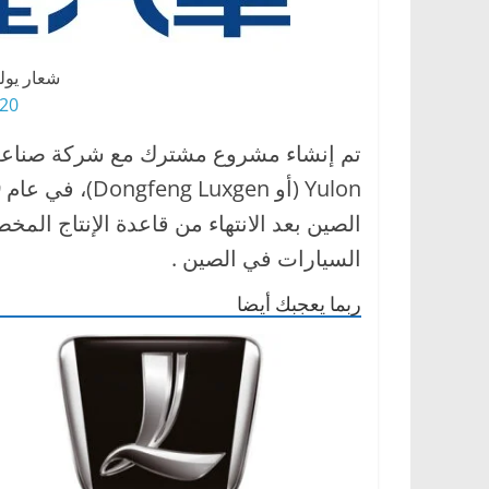
ا
ل
شعار يولون 
ج
0 HD png
د
ي
د
ة
السيارات في الصين .
ربما يعجبك أيضا