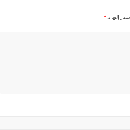
شار إليها بـ
*