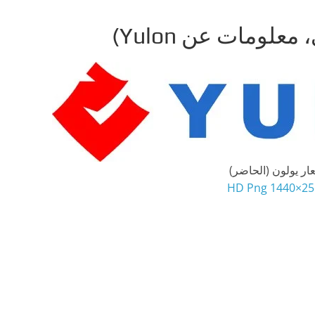
ار يولون (الحاضر)
2560×144