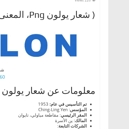
226 Views
ا
( شعار يولونPng ‎، المعنى، معلومات عن Yulon)
ت
،
أ
ن
و
ا
ع
ا
شع
0 HD Png
ل
س
معلومات عن شعار يولون
ي
ا
تم التأسيس في عام:
1953
المؤسس
: Ching-Ling Yen
ر
المقر
الرئيسي
: مقاطعة مياولي، تايوان
ا
المالك
: ين الأسرة
الشركات
التابعة
:
ت