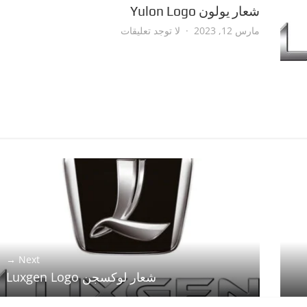
شعار يولون Yulon Logo
على
مارس 12, 2023
لا توجد تعليقات
شعار
يولون
Yulon
Logo
Next →
شعار لوكسجن Luxgen Logo