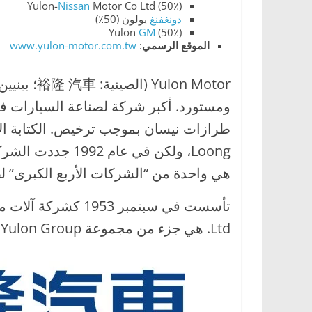
Yulon-
Nissan
Motor Co Ltd (50٪)
،
دونغفنغ
يولون (50٪)
و
Yulon
GM
(50٪)
الموقع
الرسمي
:
www.yulon-motor.com.tw
ت
ق
ن
ي
ا
ت
ا
هي واحدة من “الشركات الأربع الكبرى” لص
ل
س
Ltd. هي جزء من مجموعة Yulon Group، وهي تكتل تايواني.
ي
ا
ر
ا
ت