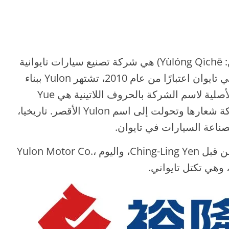
Yulon Motor (الصينية: 裕隆 汽車؛ بينيين: Yùlóng Qìchē) هي شركة تصنيع سيارات تايوانية
ومستورد. أكبر شركة لصناعة السيارات في تايوان اعتبارًا من عام 2010، تشتهر Yulon ببناء
طرازات نيسان بموجب ترخيص. الكتابة الأصلية لاسم الشركة بالحروف اللاتينية هي Yue
Loong، ولكن في عام 1992 جددت الشركة شعارها وتحولت إلى اسم Yulon الأقصر. تاريخيا،
ناعة السيارات في تايوان.
تأسست في سبتمبر 1953 كشركة آلات من قبل Ching-Ling Yen، واليوم Yulon Motor Co.،