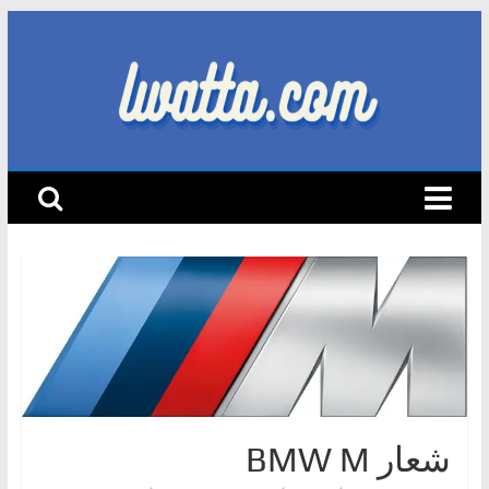
Skip
to
content
lwatta.com
أ
خ
ب
ا
ر
ا
ل
س
ي
ا
شعار BMW M
ر