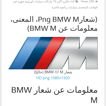
,
298 Views
أداء عالي
أكثر 10 ماركات سيارات أوروبية شهرة في
ا
,
الولايات المتحدة
سيارات رياضية فاخرة
ت
(شعارPng BMW M، المعنى،
،
أ
معلومات عن BMW M)
ن
و
ا
ع
ا
ل
س
شعار BMW /// M (حاليًا)
ي
1920×1080 HD png
ا
معلومات عن شعار BMW
ر
ا
M
ت