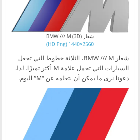
ا
ل
ج
د
شعار BMW /// M (3D)
ي
2560×1440 (HD Png)
د
شعار BMW /// M، الثلاثة خطوط التي تجعل
ة
السيارات التي تحمل علامة M أكثر تميزًا. لذا،
دعونا نرى ما يمكن أن نتعلمه عن “M” اليوم.