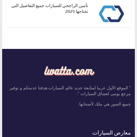
تأمين الراجحي للسيارات جميع التفاصيل التي
تحتاجها 2025
” الموقع الأول عربيا لمتابعة جديد عالم السيارات.هدفنا خدمتكم و توفير
مرجع يومي لعشاق السيارات “.
جميع الصور هي ملك لأصحابها.
معارض السيارات