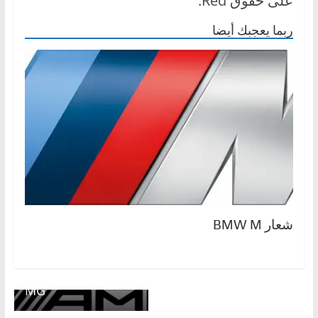
على حقوق Red.
ربما يعجبك أيضا
شعار BMW M
← Previous
Next →
ماركات السيارات الأل
شعار مرسيدس- Mer
مانية
cedes-AMG Logo A
MG