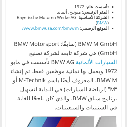
،
تأسست عام
: 1972
المقر الرئيسي
: ميونيخ، ألمانيا
و
الشركة الأساسية
: Bayerische Motoren Werke AG
ت
(
BMW
)
الموقع
الرسمي
:
www.bmwusa.com/bmw/m/
ق
ن
BMW M GmbH (سابقًا: BMW Motorsport
ي
GmbH) هي شركة تابعة لشركة تصنيع
ا
ت
السيارات الألمانية
BMW AG تأسست في مايو
ا
1972 ويعمل بها ثمانية موظفين فقط. تم إنشاء
ل
BMW M، المعروف أيضًا باسم M-Technik أو
س
“M” (لرياضة السيارات) في البداية لتسهيل
ي
برنامج سباق BMW، والذي كان ناجحًا للغاية
ا
في الستينيات والسبعينيات.
ر
ا
ت