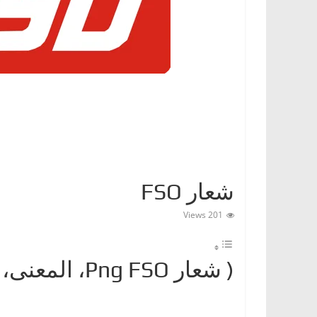
ا
ت
،
أ
ن
و
ا
ع
ا
شعار FSO
ل
س
201 Views
ي
ا
( شعارPng FSO ‎، المعنى، معلومات عن FSO Logo)
ر
ا
ت