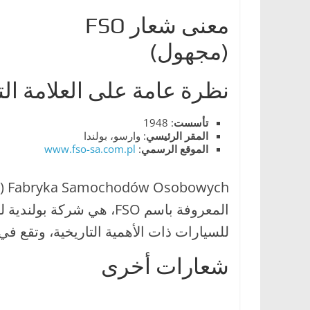
ا
معنى شعار FSO
ل
(مجهول)
ج
د
نظرة عامة على العلامة الت
ي
د
تأسست
: 1948
ة
المقر
الرئيسي
: وارسو، بولندا
الموقع
الرسمي
:
www.fso-sa.com.pl
المعروفة باسم FSO، هي شرك
للسيارات ذات الأهمية التاريخية، وتقع في
شعارات أخرى