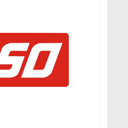
،
و
ت
ق
ن
ي
ا
ت
ا
ل
س
ي
ا
ر
ا
ت