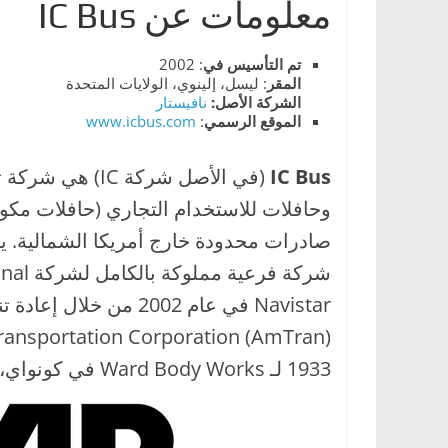
معلومات عن IC Bus
ا
ل
تم التأسيس في
: 2002
ج
المقر
: ليسل، إلينوي، الولايات المتحدة
د
الشركة الأصل:
نافيستار
الموقع
الرسمي
:
www.icbus.com
ي
د
IC Bus
(في الأصل شركة 
ة
وحافلات للاستخدام التجاري (حافلات مكوكي
1933 لـ Ward Body Works في كونواي، أركنساس.