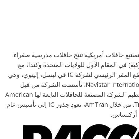
IC) هي شركة تصنيع حافلات أمريكية تنتج حافلات مدرسية صفراء
ة) في المقام الأول للولايات المتحدة وكندا، مع
صادرات محدودة خارج أمريكا الشمالية. يقع المقر الرئيسي لشركة IC في ليسل، إلينوي، وهي
شركة فرعية مملوكة بالكامل لشركة Navistar International. تأسست الشركة من قبل
Navistar في عام 2002 من خلال إعادة تنظيم الشركة المصنعة للحافلات التابعة لها American
Transportation Corporation (AmTran). من خلال AmTran، تعود جذور IC إلى تأسيس عام