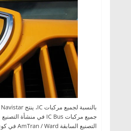
ب
التصنيع السابقة AmTran / Ward في كونواي، أركنساس مستخدمة لتصنيع وإنتاج الأجزاء.