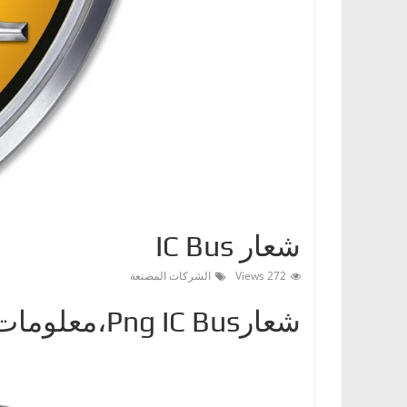
ا
ت
،
أ
ن
و
ا
ع
ا
شعار IC Bus
ل
س
272 Views
الشركات المصنعة
ي
شعارPng IC Bus،معلومات
ا
ر
ا
ت