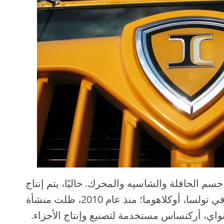
النسبة لجميع مركبات IC، ينتج Navistar جسم الحافلة والشاسيه والمحرك. حاليًا، يتم إنتاج
جميع مركبات IC Bus في منشأة التصنيع في تولسا، أوكلاهوما؛ منذ عام 2010، ظلت منشأة