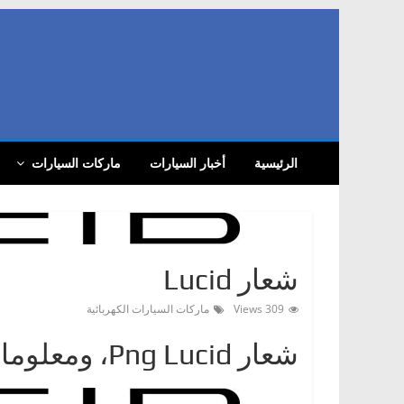
Skip
to
content
com
أ
الرئيسية
أخبار السيارات
ماركات السيارات
خ
ب
ا
ر
ا
شعار Lucid
ل
309 Views
ماركات السيارات الكهربائية
س
ي
شعار Png Lucid، ومعلومات
ا
ر