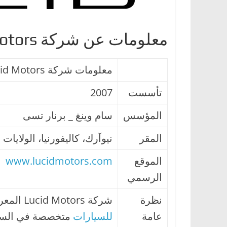
ا
ت
معلومات عن شركة Lucid Motors
،
أ
ن
معلومات شركة Lucid Motors
و
تأسست
2007
ا
ع
المؤسس
سام وينغ _ برنار تسى
ا
المقر
ل
نيوآرك، كاليفورنيا، الولايات 
س
الموقع
www.lucidmotors.com
ي
الرسمي
ا
ر
نظرة
شركة Lucid Motors المعروفة سابقا باسم (Atieva) ) هي
ا
عامة
للسيارات
ت