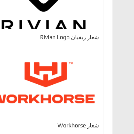
ا
ل
ج
د
شعار ريفيان Rivian Logo
ي
د
ة
شعار Workhorse