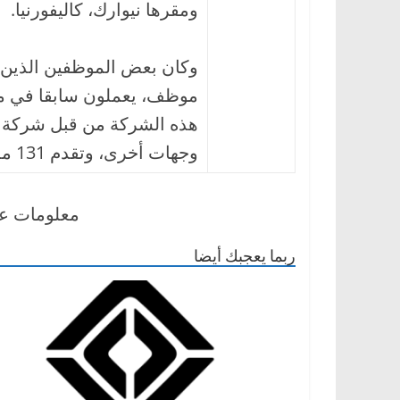
ومقرها نيوارك، كاليفورنيا.
،
و
ت
ق
موظف، يعملون سابقا في ما
ن
هذه الشركة من قبل شركة تين
ي
وجهات أخرى، وتقدم 131 مليون دولار بحلول عام 2016.
ا
ت
معلومات عن شركة 
ا
ل
ربما يعجبك أيضا
س
ي
ا
ر
ا
ت