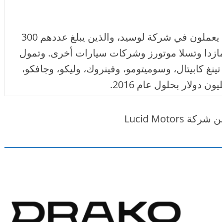
وكان بعض الموظفين الذين يعملون في شركة لوسيد، والذين يبلغ عددهم 300
زدا وتسلا موتورز وشركات سيارات أخرى. وتمول
غ كابيتال، وسوميتومو، وفينروك، وليكو، وجافكو،
Lucid Motors