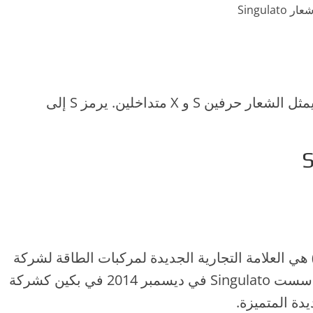
عار Singulato
الاسم الإنجليزي للشركة هو Singulato ويمثل الشعار حرفين S و X متداخلين. يرمز S إلى
Singulato Motor (الصينية: 奇 点 汽车) هي العلامة التجارية الجديدة لمركبات الطاقة لشركة
Chi Che-hung Technology Co.، Ltd. تأسست Singulato في ديسمبر 2014 في بكين كشركة
يدة المتميزة.