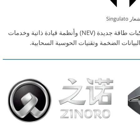
عار Singulato
تهدف Singulato Motors إلى تطوير مركبات طاقة جديدة (NEV) وأنظمة قيادة ذاتية وخدمات
بيانات الضخمة وتقنيات الحوسبة السحابية.