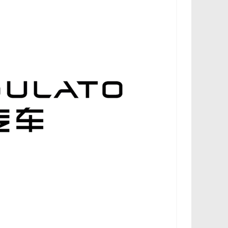
،
و
ت
ق
ن
ي
ا
ت
ا
ل
س
ي
ا
ر
ا
ت