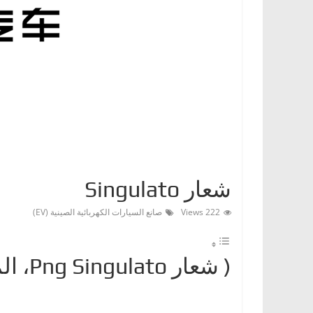
ا
ت
،
أ
ن
و
ا
ع
ا
شعار Singulato
ل
س
222 Views
صانع السيارات الكهربائية الصينية (EV)
ي
ا
( شعارPng Singulato ‎، المعنى، معلومات عن Singulato)
ر
ا
ت