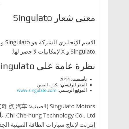
ش
ا
ل
معنى شعار Singulato
ج
د
ي
د
Singulato و X لإمكانيات لا حصر لها.
ة
نظرة عامة على Singulato
تأسست
: 2014
المقر
الرئيسي
: بكين، الصين
الموقع
الرسمي
:
www.singulato.com
s
إنترنت لإنتاج سيارات الطاقة الصينية الجد