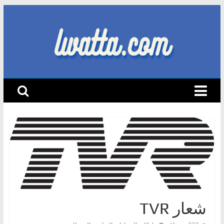
Skip
to
content
lwatta.com
أ
خ
ب
ا
ر
ا
ل
س
ي
شعار TVR
ا
ر