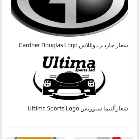
شعار جاردنر دوغلاس Gardner Douglas Logo
شعارألتيما سبورتس Ultima Sports Logo