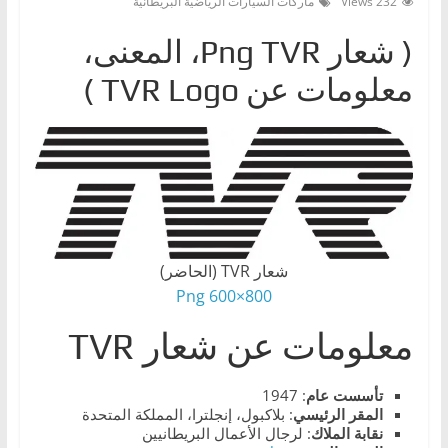
232 Views
ماركات السيارات الرياضية البريطانية
ا
( شعار Png TVR، المعنى،
ت
،
معلومات عن TVR Logo )
أ
ن
و
ا
ع
ا
ل
شعار TVR (الحاضر)
800×600 Png
س
ي
معلومات عن شعار TVR
ا
ر
تأسست عام
: 1947
ا
المقر الرئيسي
: بلاكبول، إنجلترا، المملكة المتحدة
نقابة الملاك
: لرجال الأعمال البريطانيين
ت