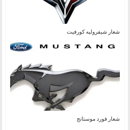
شعار شيفروليه كورفيت
شعار فورد موستانج