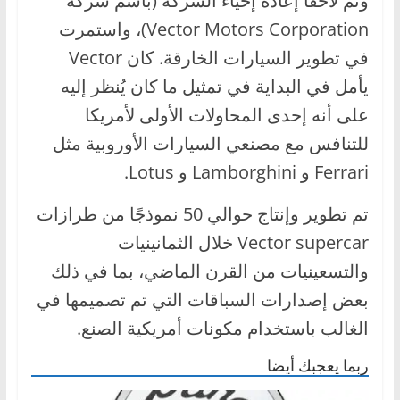
وتم لاحقًا إعادة إحياء الشركة (باسم شركة
ا
Vector Motors Corporation)، واستمرت
ل
في تطوير السيارات الخارقة. كان Vector
ج
يأمل في البداية في تمثيل ما كان يُنظر إليه
د
على أنه إحدى المحاولات الأولى لأمريكا
ي
للتنافس مع مصنعي السيارات الأوروبية مثل
د
ة
Ferrari و Lamborghini و Lotus.
تم تطوير وإنتاج حوالي 50 نموذجًا من طرازات
Vector supercar خلال الثمانينيات
والتسعينيات من القرن الماضي، بما في ذلك
بعض إصدارات السباقات التي تم تصميمها في
الغالب باستخدام مكونات أمريكية الصنع.
ربما يعجبك أيضا