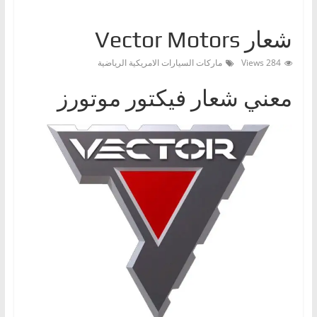
ا
ت
شعار Vector Motors
،
284 Views
ماركات السيارات الامريكية الرياضية
أ
ن
معني شعار فيكتور موتورز
و
ا
ع
ا
ل
س
ي
ا
ر
ا
ت