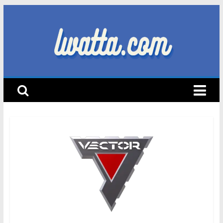
Skip
to
content
lwatta.com
أ
خ
ب
ا
ر
ا
ل
س
ي
ا
ر