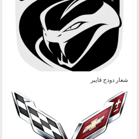
شعار دودج فايبر