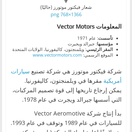
،
شعار فيكتور موتورز (حاليًا)
و
1366×768 png
ت
المعلومات Vector Motors
ق
تأسست
: عام 1971
ن
مؤسسها
: جيرالد ويجيرت
ي
المقر الرئيسي
: ويلمنجتون، كاليفورنيا، الولايات المتحدة
ا
الموقع الرسمي:
www.vectormotors.com
ت
شركة فيكتور موتورز هي شركة تصنيع
سيارات
ا
ل
أمريكية
مقرها في ويلمنجتون، كاليفورنيا.
س
يمكن إرجاع تاريخها إلى قوة تصميم المركبات،
ي
التي أسسها جيرالد ويجرت في عام 1978.
ا
بدأ إنتاج شركة Vector Aeromotive
ر
ا
للسيارات في عام 1989 وتوقف في عام 1993.
ت