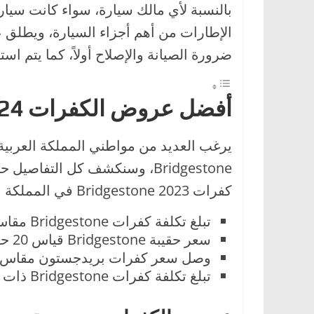
بالنسبة لأي مالك سيارة، سواء كانت سيارة 
،
الإطارات من أهم أجزاء السيارة، ويطلق ع
و
ت
ضرورة الصيانة والإصلاح أولاً، كما يتم است
ق
ن
أفضل عروض الكفرات 2024
ي
ا
يرغب العديد من مواطني المملكة العرب
ت
ا
كفرات Bridgestone 2023 في المملكة العربية السعودية:
ل
س
تبلغ تكلفة كفرات Bridgestone مقاس 15 حوالي 280 ريال سعودي.
ي
سعر حقيبة Bridgestone قياس 20 حوالي 524 ريال سعودي
ا
وصل سعر كفرات بريدجستون مقاس 14 إلى 148 ريالاً سعودياً
ر
تبلغ تكلفة كفرات Bridgestone ذات العيار 17 حوالي 478 ريال سعودي.
ا
ت