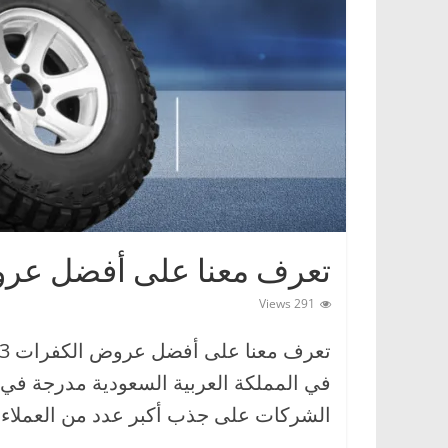
ا
ت
،
أ
ن
و
ا
ع
ا
تعرف معنا على أفضل عروض 
ل
س
291 Views
ي
ا
ر
ا
الشركات على جذب أكبر عدد من العملاء.
ت