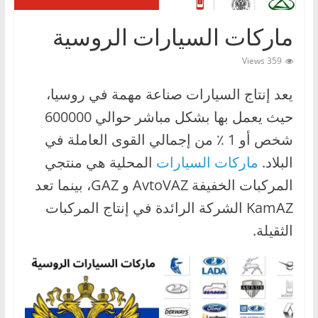
ا
ماركات السيارات الروسية
ت
،
359 Views
أ
ن
يعد إنتاج السيارات صناعة مهمة في روسيا،
و
حيث يعمل بها بشكل مباشر حوالي 600000
ا
شخص أو 1 ٪ من إجمالي القوى العاملة في
ع
البلاد.
ماركات السيارات
المحلية هي منتجي
ا
المركبات الخفيفة AvtoVAZ و GAZ، بينما تعد
ل
KamAZ الشركة الرائدة في إنتاج المركبات
س
الثقيلة.
ي
ا
ر
ا
ت