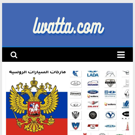
Skip
to
content
lwatta.com
أ
خ
ب
ا
ر
ا
ل
س
ي
ا
ر