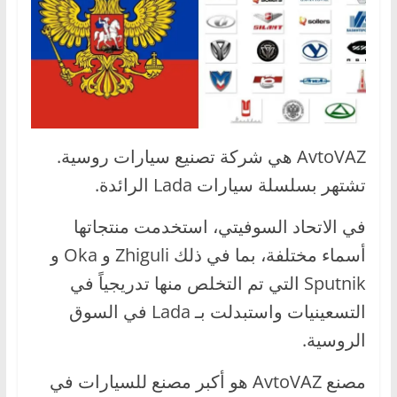
،
و
ت
ق
ن
ي
AvtoVAZ هي شركة تصنيع سيارات روسية.
ا
تشتهر بسلسلة سيارات Lada الرائدة.
ت
ا
في الاتحاد السوفيتي، استخدمت منتجاتها
ل
أسماء مختلفة، بما في ذلك Zhiguli و Oka و
س
Sputnik التي تم التخلص منها تدريجياً في
ي
التسعينيات واستبدلت بـ Lada في السوق
ا
الروسية.
ر
ا
مصنع AvtoVAZ هو أكبر مصنع للسيارات في
ت