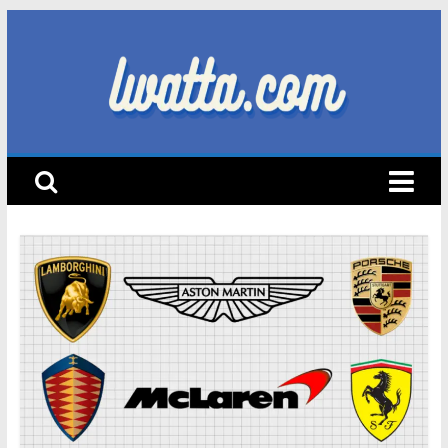
Skip
to
content
lwatta.com
أ
خ
ب
ا
ر
ا
ل
س
ي
ا
ر