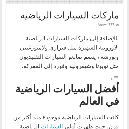
ا
ماركات السيارات الرياضية
ت
،
337 Views
أ
ن
بالإضافة إلى ماركات السيارات الرياضية
و
الأوروبية الشهيرة مثل فيراري ولامبورغيني
ا
وبورشه ، ينضم صانعو السيارات التقليديون
ع
مثل تويوتا وشيفروليه وفورد إلى المعركة.
ا
ل
س
أفضل السيارات الرياضية
ي
في العالم
ا
ر
كانت السيارات الرياضية موجودة منذ أكثر من
ا
قرن، حيث ظهرت أولى
السيارات
الرياضية
ت