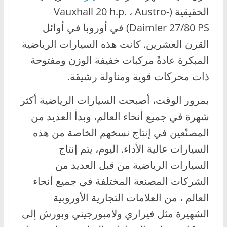
،
الحقيقية (Vauxhall 20 h.p. ، Austro-
و
Daimler 27/80 PS) في أوروبا في أوائل
ت
القرن العشرين. كانت هذه السيارات الرياضية
ق
المبكرة عادةً مركبات خفيفة الوزن ومفتوحة
ن
ذات محركات قوية ومناولة رشيقة.
ي
ا
بمرور الوقت، أصبحت السيارات الرياضية أكثر
ت
شهرة في جميع أنحاء العالم، وبدأ العديد من
ا
المصنّعين في إنتاج نسخهم الخاصة من هذه
ل
السيارات عالية الأداء. اليوم، يتم إنتاج
س
السيارات الرياضية من قبل العديد من
ي
ا
الشركات المصنعة المختلفة في جميع أنحاء
ر
العالم ، من العلامات التجارية الأوروبية
ا
الشهيرة مثل فيراري ولامبورجيني وبورش إلى
ت