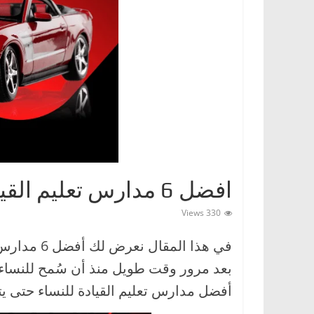
ا
ت
،
أ
ن
و
ا
ع
ا
افضل 6 مدارس تعليم القيادة للنساء في المملكة
ل
س
330 Views
ي
في هذا المق
ا
بعد مرور وقت طويل منذ أن سُمح للنساء ب
ر
ا
أفضل مدارس تعليم القيادة للنساء حتى يتم
ت