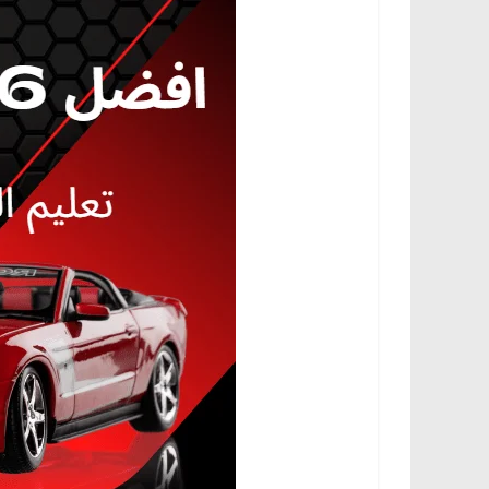
،
و
ت
ق
ن
ي
ا
ت
ا
ل
س
ي
ا
ر
ا
ت