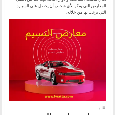
،
المعارض التي يمكن لأي شخص أن يحصل على السيارة
و
التي يرغب بها من خلاله.
ت
ق
ن
ي
ا
ت
ا
ل
س
ي
ا
ر
ا
ت