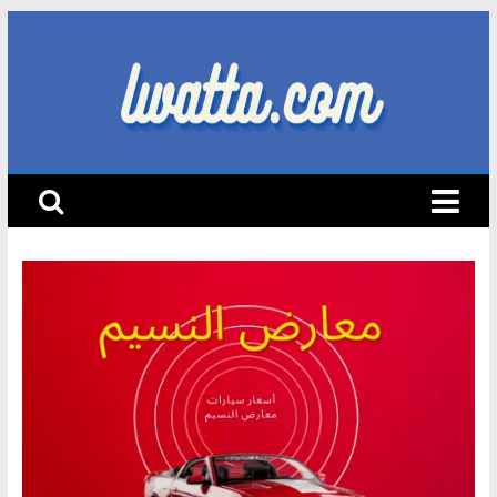
Skip
to
content
lwatta.com
أ
خ
ب
ا
ر
ا
ل
س
ي
ا
ر