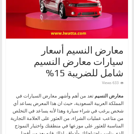
ا
ت
،
أ
ن
و
معارض النسيم أسعار
ا
سيارات معارض النسيم
ع
شامل للضريبة 15%؜
ا
ل
633 Views
س
معارض النسيم
تعد من أهم وأشهر معارض السيارات في
ي
المملكة العربية السعودية، حيث ان هذا المعرض يساعد أي
ا
شخص يرغب في شراء سيارة وهذا لأنه يساعد في التخلص
ر
من متاعب عمليات الشراء، من العثور على العلامة التجارية
ا
المناسبة للعثور على موزعها في منطقتك واختيار النموذج
ت
الذي يناسب احتياجاتك وأذواق، لذلك فإنه يعد من أفضل