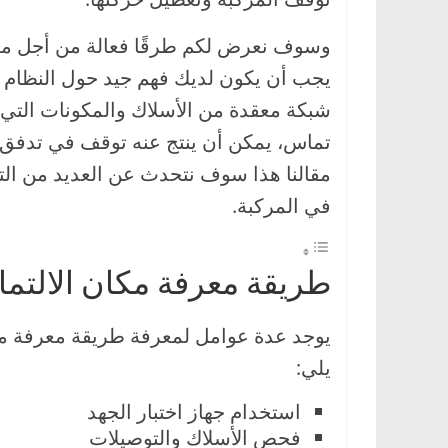
،
وسوف نعرض لكم طرقًا فعالة من أجل معر
و
ت
يجب أن يكون لديك فهم جيد حول النظام ال
ق
شبكة معقدة من الأسلاك والمكونات التي 
ن
تماس، يمكن أن ينتج عنه توقف في تدفق ا
ي
مقالنا هذا سوف نتحدث عن العديد من الت
ا
في المركبة.
ت
ا
ل
طريقة معرفة مكان الالتم
س
ي
يوجد عدة عوامل لمعرفة طريقة معرفة مكا
ا
يلي:
ر
استخدام جهاز اختبار الجهد
ا
فحص الأسلاك والتوصيلات
ت