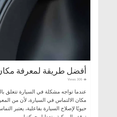
ا
ت
،
أ
ن
و
ا
ع
ا
أفضل طريقة لمعرفة مكان 
ل
س
306 Views
ي
عندما تواجه مشكلة في السيارة تتعلق ب
ا
مكان الالتماس في السيارة، لأن من المعر
ر
ا
حيويًا لإصلاح السيارة بفاعلية، يعتبر الت
ت
توقف المركبة وتعطيل حركتها.