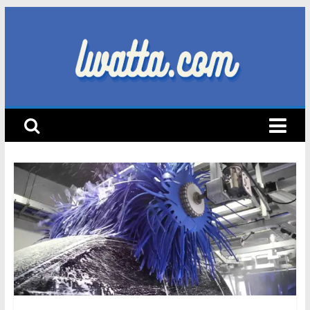
Skip
to
content
lwatta.com
أ
خ
ب
ا
ر
ا
ل
س
ي
ا
ر