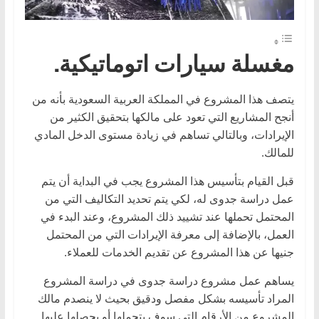
،
و
ت
مغسلة سيارات اتوماتيكية.
ق
ن
يتصف هذا المشروع في المملكة العربية السعودية بأنه من
ي
أنجح المشاريع التي تعود على مالكها بتحقيق الكثير من
ا
الإيرادات، وبالتالي تساهم في زيادة مستوى الدخل المادي
للمالك.
ت
ا
قبل القيام بتأسيس هذا المشروع يجب في البداية أن يتم
ل
عمل دراسة جدوى له، لكي يتم تحديد التكاليف التي من
س
المحتمل تحملها عند تشييد ذلك المشروع، وعند البدء في
ي
العمل، بالإضافة إلى معرفة الإيرادات التي من المحتمل
جنيها عن هذا المشروع عن تقديم الخدمات للعملاء.
ا
ر
يساهم عمل مشروع دراسة جدوى في دراسة المشروع
ا
المراد تأسيسه بشكل مفصل ودقيق بحيث لا ينصدم مالك
ت
المشروع من الأرقام التي سوف يتحملها أو يحصلها عليها