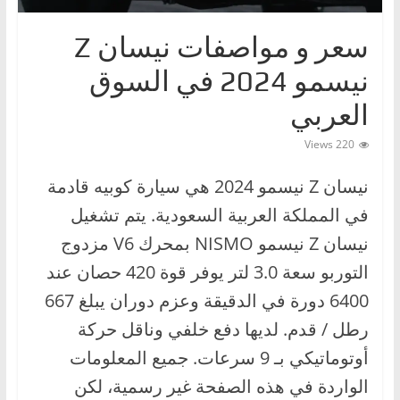
ا
سعر و مواصفات نيسان Z
ت
،
نيسمو 2024 في السوق
أ
العربي
ن
و
220 Views
ا
نيسان Z نيسمو 2024 هي سيارة كوبيه قادمة
ع
في المملكة العربية السعودية. يتم تشغيل
ا
ل
نيسان Z نيسمو NISMO بمحرك V6 مزدوج
س
التوربو سعة 3.0 لتر يوفر قوة 420 حصان عند
ي
6400 دورة في الدقيقة وعزم دوران يبلغ 667
ا
رطل / قدم. لديها دفع خلفي وناقل حركة
ر
أوتوماتيكي بـ 9 سرعات. جميع المعلومات
ا
الواردة في هذه الصفحة غير رسمية، لكن
ت