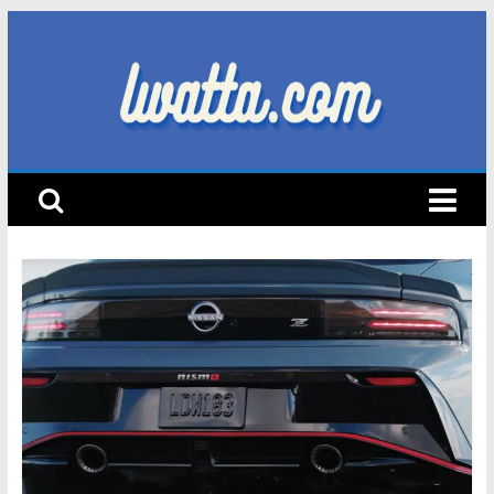
Skip
to
content
lwatta.com
أ
خ
ب
ا
ر
ا
ل
س
ي
ا
ر