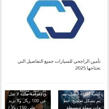
تأمين الراجحي للسيارات جميع التفاصيل التي
تحتاجها 2025
Next →
مخالفة عدم وجود تأمي
← Previous
كيفية إجراء غسيل بس
ن (غرامة مالية لا تقل
تم بشكل صحيح: خط
عن 100 ريال ولا تزيد
وات سهلة وبسيطة
على 150 ريالاً )