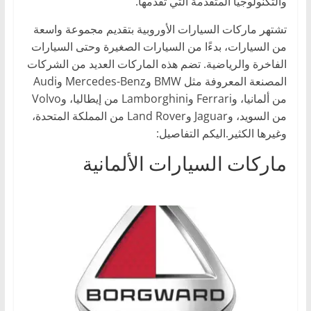
والتكنولوجيا المتقدمة التي تقدمها.
تشتهر ماركات السيارات الأوروبية بتقديم مجموعة واسعة
من السيارات، بدءًا من السيارات الصغيرة وحتى السيارات
الفاخرة والرياضية. تضم هذه الماركات العديد من الشركات
المصنعة المعروفة مثل BMW وMercedes-Benz وAudi
من ألمانيا، وFerrari وLamborghini من إيطاليا، وVolvo
من السويد، وJaguar وLand Rover من المملكة المتحدة،
وغيرها الكثير.اليكم التفاصيل:
ماركات السيارات الألمانية