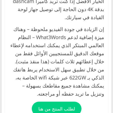
الخيار الأفضل إذا كنت تريد كاميرا dashcam
بدقة 4K دون الحاجة إلى توصيل جهاز لوحة
القيادة في سيارتك.
إن الزيادة في جودة الفيديو ملحوظة – وهناك
ميزة إضافية لدعم What3Words – النظام
العالمي المبتكر الذي يمكنك استخدامه لإعطاء
موقعك الدقيق للمستجيبين الأوائل فقط من
خلال إعطائهم ثلاث كلمات (هذا منقذ مثبت).
من خلال تطبيق سهل الاستخدام يربط هاتفك
الذكي بـ 622GW عبر شبكة wifi الخاصة به،
يمكنك مشاهدة جميع مقاطعك بسهولة –
وتنزيل ما تريد حفظه أو مراجعته.
لطلب المنتج من هنا