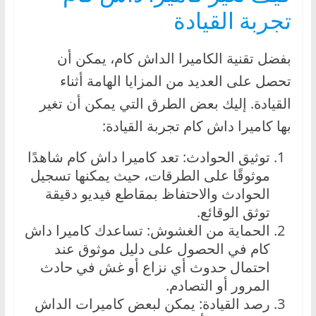
،
تجربة القيادة
و
ت
بفضل تقنية الكاميرا الداش كام، يمكن أن
ق
تحصل على العديد من المزايا الهامة أثناء
ن
القيادة. إليك بعض الطرق التي يمكن أن تغير
ي
بها كاميرا داش كام تجربة القيادة:
ا
ت
توثيق الحوادث: تعد كاميرا داش كام شاهدًا
ا
موثوقًا على الطرقات، حيث يمكنها تسجيل
ل
الحوادث والاحتفاظ بمقاطع فيديو دقيقة
س
توثق الوقائع.
الحماية من الغشوش: تساعدك كاميرا داش
ي
كام في الحصول على دليل موثوق عند
ا
احتمال حدوث أي نزاع أو غش في حادث
ر
المرور أو التصادم.
ا
رصد القيادة: يمكن لبعض كاميرات الداش
ت