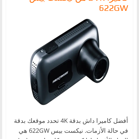
622GW
أفضل كاميرا داش بدقة 4K تحدد موقعك بدقة
في حالة الأزمات. نيكست بيس 622GW هي