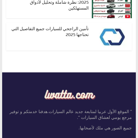
2025: نظرة شاملة وتحليل لأذواق
المستهلكين
تأمين الراجحي للسيارات جميع التفاصيل التي
تحتاجها 2025
” الموقع الأول عربيا لمتابعة جديد عالم السيارات.هدفنا خدمتكم و توفير
مرجع يومي لعشاق السيارات “.
جميع الصور هي ملك لأصحابها.