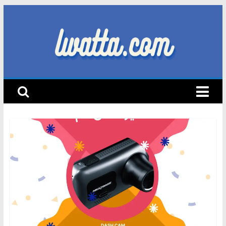
Skip
to
content
lwatta.com
أ
خ
ب
ا
ر
ا
ل
س
ي
ا
ر